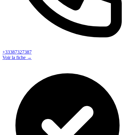
+33387327387
Voir la fiche →