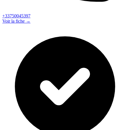
+33750045397
Voir la fiche →