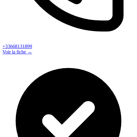
+33668131899
Voir la fiche →