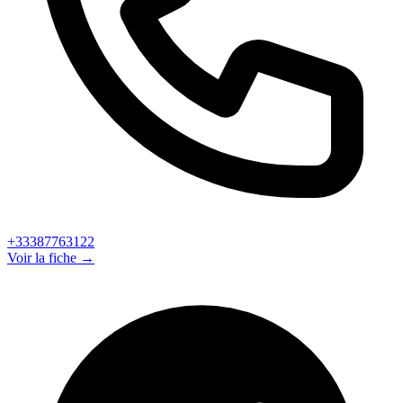
+33387763122
Voir la fiche →