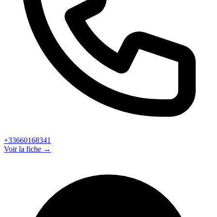
+33660168341
Voir la fiche →