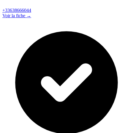
+33638666044
Voir la fiche →