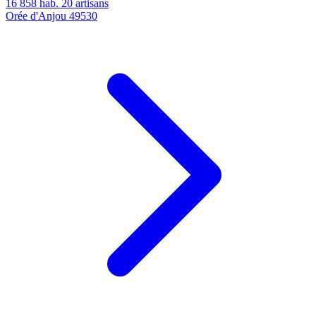
16 858 hab.
20 artisans
Orée d'Anjou
49530