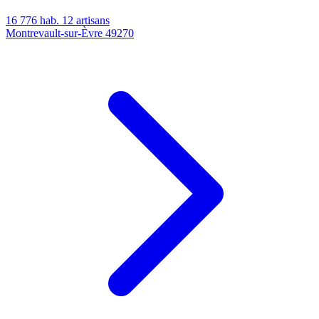
16 776 hab.
12 artisans
Montrevault-sur-Èvre
49270