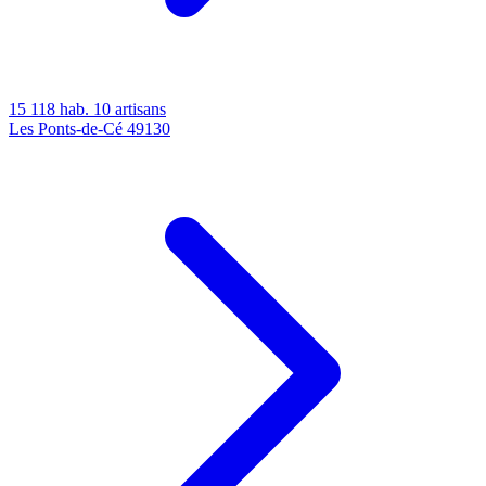
15 118 hab.
10 artisans
Les Ponts-de-Cé
49130