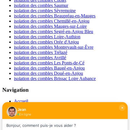
isolation des combles Cholet
isolation des combles Saumur
isolation des combles Sèvremoine
isolation des combles Beaupréau-en-Mauges
isolation des combles Chemillé-en-Anjou
isolation des combles Mauges-sur-Loire
isolation des combles Segré-en-Anjou Bleu
isolation des combles Loire-Authion
isolation des combles Orée d'Anjou
isolation des combles Montrevault-sur-Èvre
isolation des combles Trélazé
isolation des combles Avrillé
isolation des combles Les Ponts-de-Cé
isolation des combles Baugé-en-Anjou
isolation des combles Doué-en-Anjou
isolation des combles Brissac Loire Aubance
Navigation
Accueil
isolation des combles en Pays de la Loire
Jean
Contact
En ligne
Mentions légales
Politique de confidentialité
Bonjour, comment puis-je vous aider ?