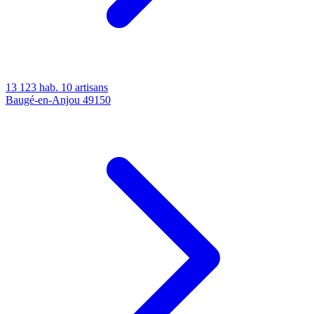
13 123 hab.
10 artisans
Baugé-en-Anjou
49150