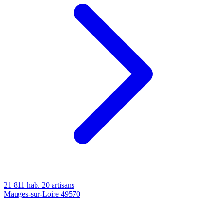
21 811 hab.
20 artisans
Mauges-sur-Loire
49570