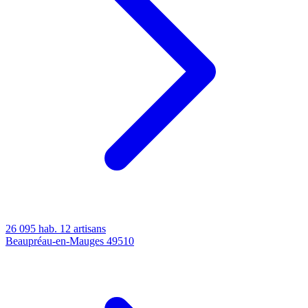
26 095 hab.
12 artisans
Beaupréau-en-Mauges
49510