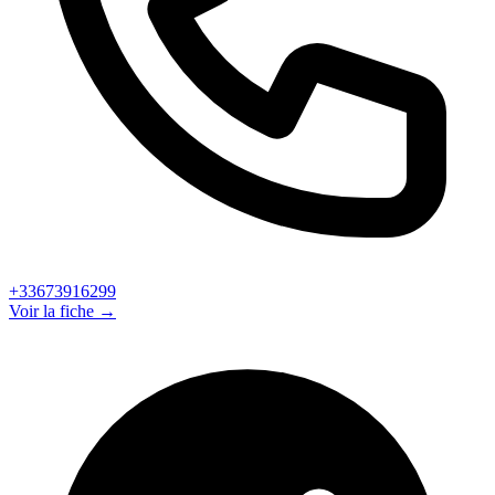
+33673916299
Voir la fiche →