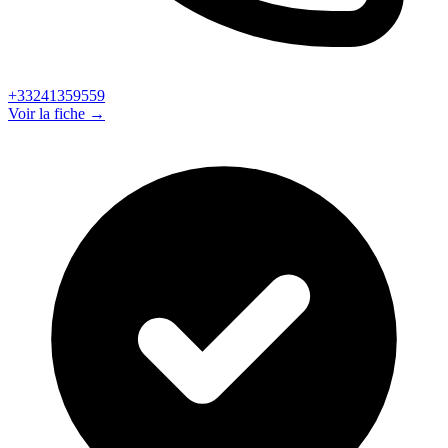
+33241359559
Voir la fiche →