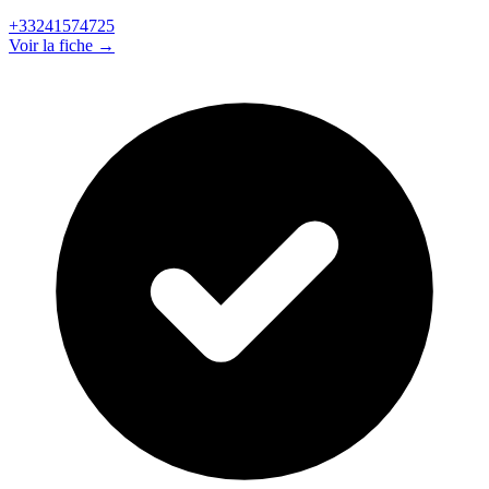
+33241574725
Voir la fiche →