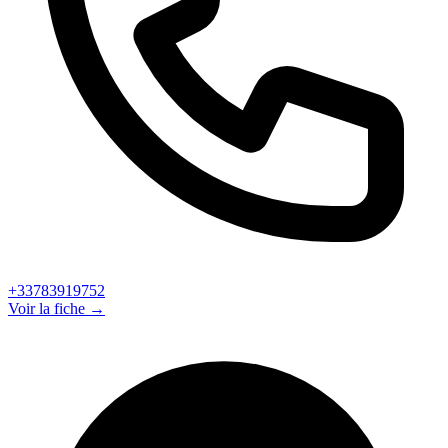
+33783919752
Voir la fiche →