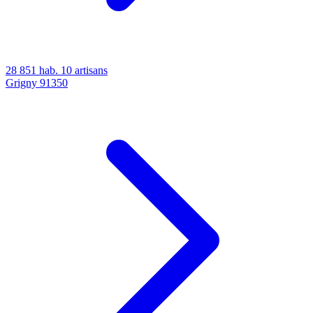
28 851 hab.
10 artisans
Grigny
91350