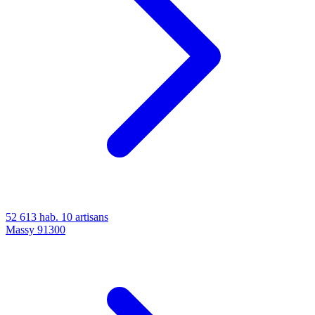
52 613 hab.
10 artisans
Massy
91300