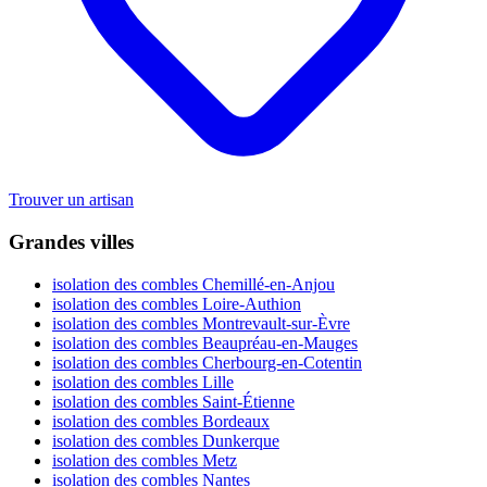
Trouver un artisan
Grandes villes
isolation des combles Chemillé-en-Anjou
isolation des combles Loire-Authion
isolation des combles Montrevault-sur-Èvre
isolation des combles Beaupréau-en-Mauges
isolation des combles Cherbourg-en-Cotentin
isolation des combles Lille
isolation des combles Saint-Étienne
isolation des combles Bordeaux
isolation des combles Dunkerque
isolation des combles Metz
isolation des combles Nantes