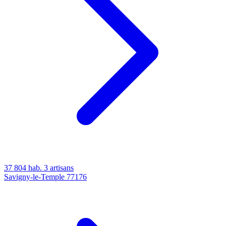
37 804 hab.
3 artisans
Savigny-le-Temple
77176