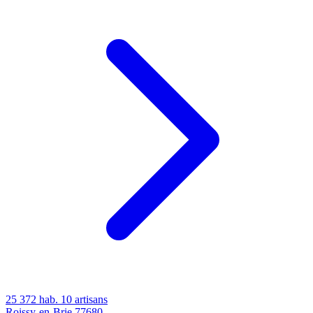
25 372 hab.
10 artisans
Roissy-en-Brie
77680