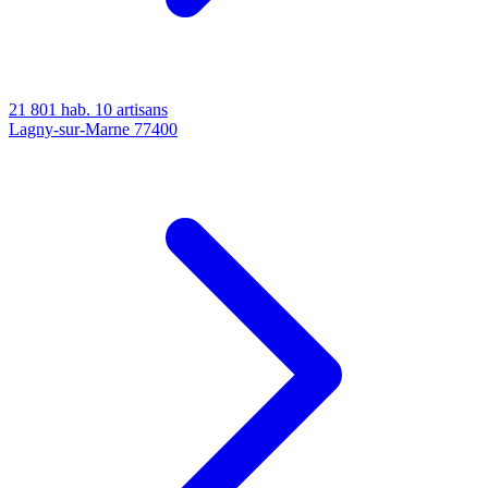
21 801 hab.
10 artisans
Lagny-sur-Marne
77400