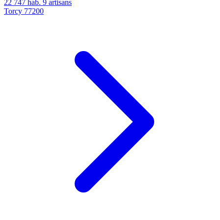
22 747 hab.
9 artisans
Torcy
77200