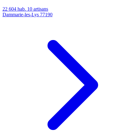
22 604 hab.
10 artisans
Dammarie-les-Lys
77190