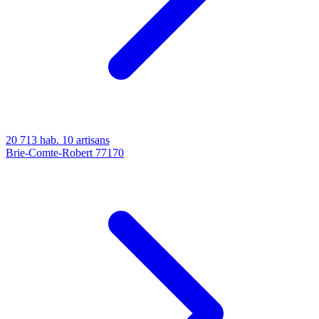
20 713 hab.
10 artisans
Brie-Comte-Robert
77170