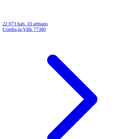
22 073 hab.
10 artisans
Combs-la-Ville
77380