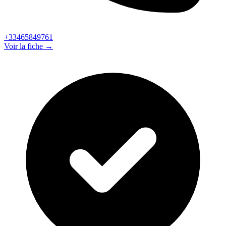
+33465849761
Voir la fiche →