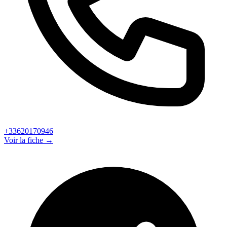
+33620170946
Voir la fiche →