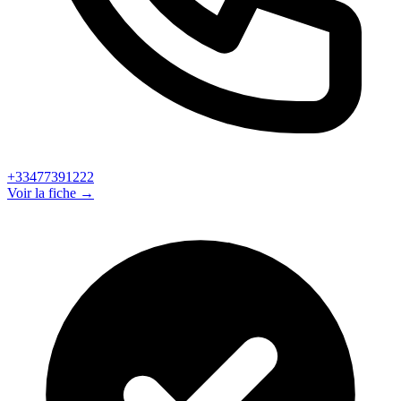
+33477391222
Voir la fiche →