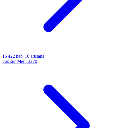
16 422 hab.
10 artisans
Fos-sur-Mer
13270