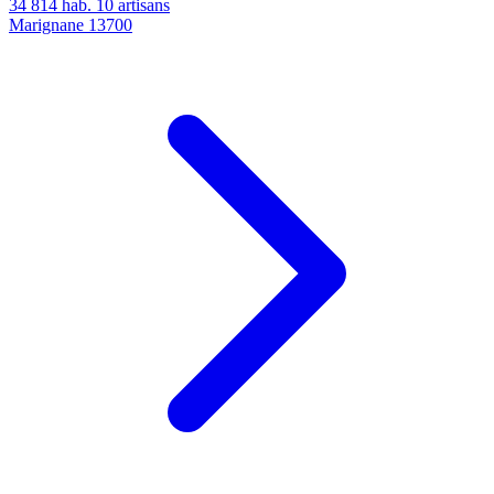
34 814 hab.
10 artisans
Marignane
13700