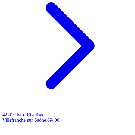
42 819 hab.
10 artisans
Villefranche-sur-Saône
69400