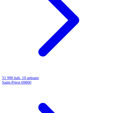
51 990 hab.
10 artisans
Saint-Priest
69800