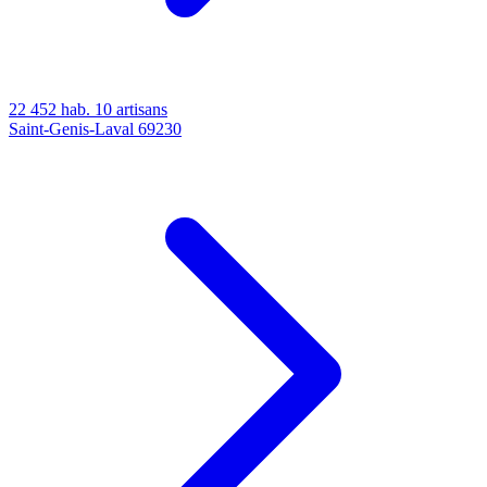
22 452 hab.
10 artisans
Saint-Genis-Laval
69230