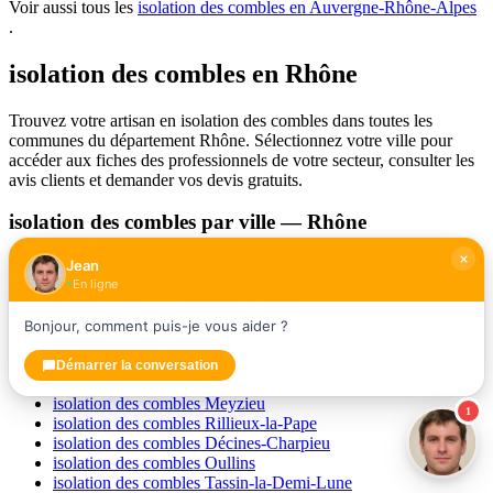
Voir aussi tous les
isolation des combles en Auvergne-Rhône-Alpes
.
isolation des combles en Rhône
Trouvez votre artisan en isolation des combles dans toutes les
communes du département Rhône. Sélectionnez votre ville pour
accéder aux fiches des professionnels de votre secteur, consulter les
avis clients et demander vos devis gratuits.
isolation des combles par ville — Rhône
isolation des combles Villeurbanne
Jean
isolation des combles Vénissieux
En ligne
isolation des combles Vaulx-en-Velin
isolation des combles Saint-Priest
Bonjour, comment puis-je vous aider ?
isolation des combles Caluire-et-Cuire
isolation des combles Bron
Démarrer la conversation
isolation des combles Villefranche-sur-Saône
isolation des combles Meyzieu
1
isolation des combles Rillieux-la-Pape
isolation des combles Décines-Charpieu
isolation des combles Oullins
isolation des combles Tassin-la-Demi-Lune