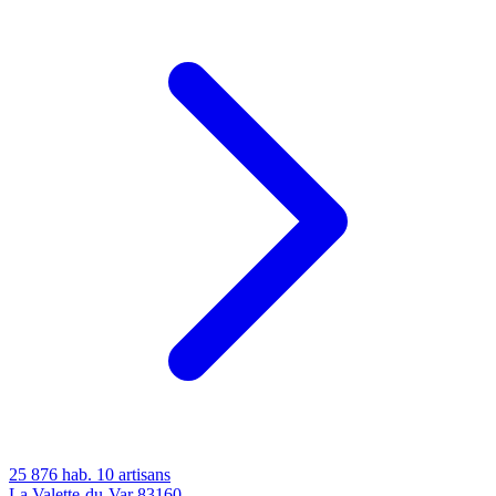
25 876 hab.
10 artisans
La Valette-du-Var
83160