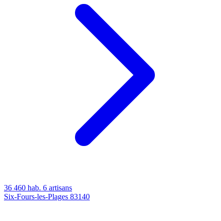
36 460 hab.
6 artisans
Six-Fours-les-Plages
83140