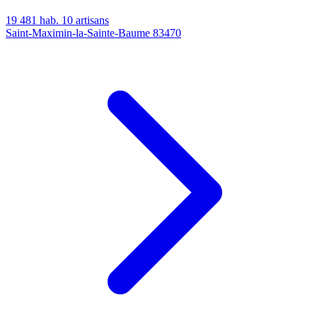
19 481 hab.
10 artisans
Saint-Maximin-la-Sainte-Baume
83470