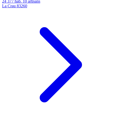
24 377 hab.
10 artisans
La Crau
83260