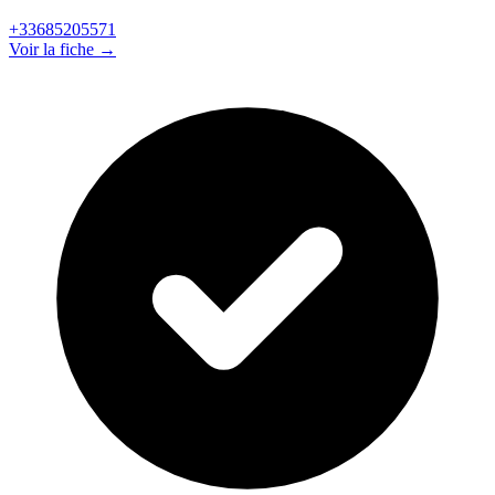
+33685205571
Voir la fiche →