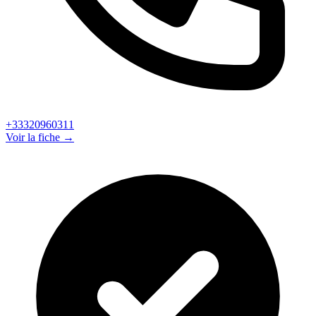
+33320960311
Voir la fiche →