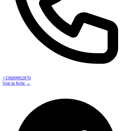
+33689902870
Voir la fiche →