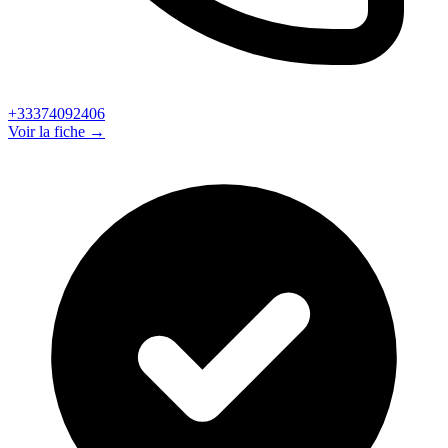
+33374092406
Voir la fiche →