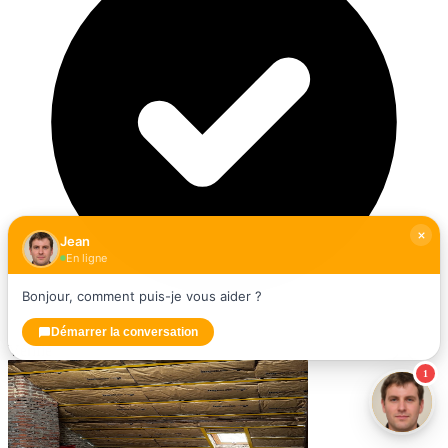
Jean
En ligne
Bonjour, comment puis-je vous aider ?
Démarrer la conversation
Vérifié
1