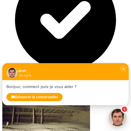
Jean
En ligne
Bonjour, comment puis-je vous aider ?
Vérifié
Démarrer la conversation
1