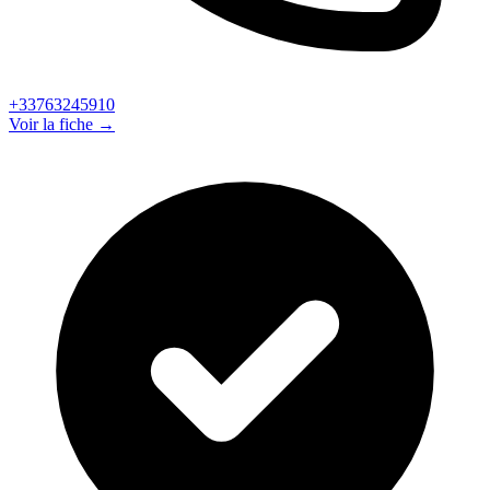
+33763245910
Voir la fiche →