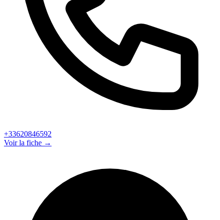
+33620846592
Voir la fiche →