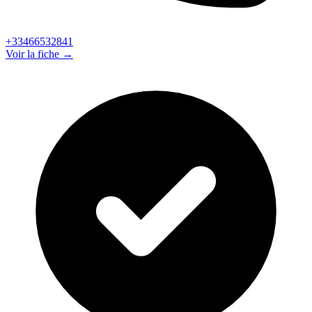
+33466532841
Voir la fiche →