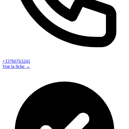
+33766763241
Voir la fiche →