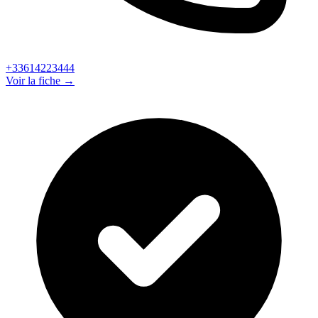
+33614223444
Voir la fiche →