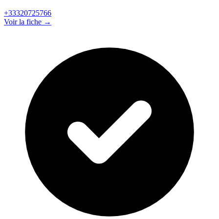
+33320725766
Voir la fiche →