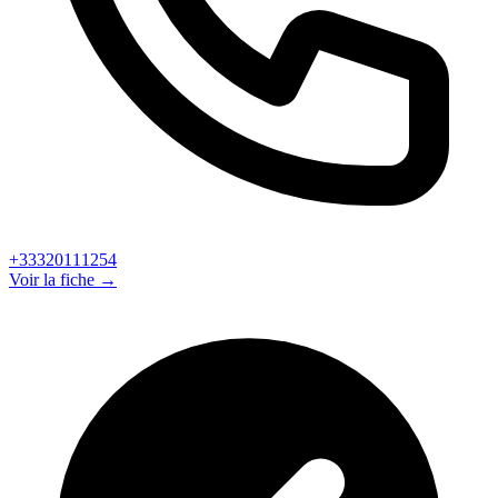
+33320111254
Voir la fiche →