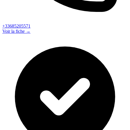
+33685205571
Voir la fiche →