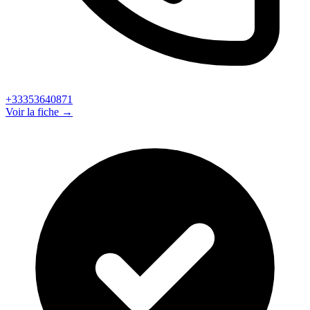
+33353640871
Voir la fiche →