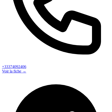
+33374092406
Voir la fiche →