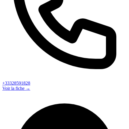
+33328591828
Voir la fiche →