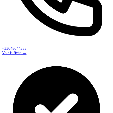
+33648644383
Voir la fiche →