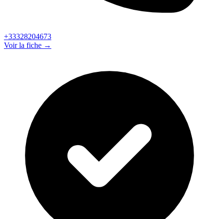
+33328204673
Voir la fiche →