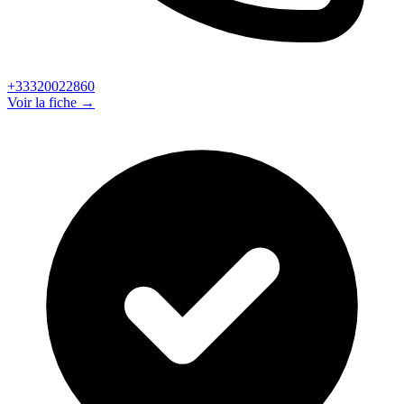
+33320022860
Voir la fiche →