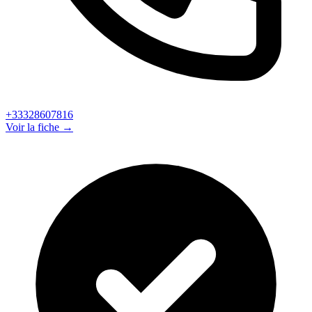
+33328607816
Voir la fiche →