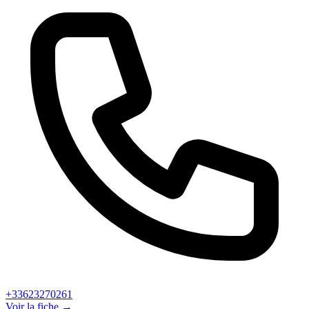
+33623270261
Voir la fiche →