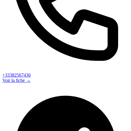
+33382567436
Voir la fiche →