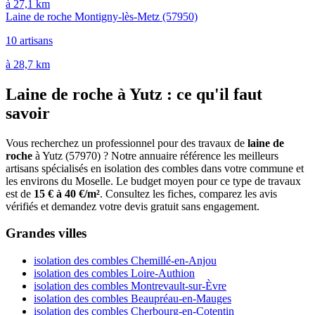
à 27,1 km
Laine de roche Montigny-lès-Metz
(57950)
10 artisans
à 28,7 km
Laine de roche à Yutz : ce qu'il faut
savoir
Vous recherchez un professionnel pour des travaux de
laine de
roche
à Yutz (57970) ? Notre annuaire référence les meilleurs
artisans spécialisés en isolation des combles dans votre commune et
les environs du Moselle. Le budget moyen pour ce type de travaux
est de
15 € à 40 €/m²
. Consultez les fiches, comparez les avis
vérifiés et demandez votre devis gratuit sans engagement.
Grandes villes
isolation des combles Chemillé-en-Anjou
isolation des combles Loire-Authion
isolation des combles Montrevault-sur-Èvre
isolation des combles Beaupréau-en-Mauges
isolation des combles Cherbourg-en-Cotentin