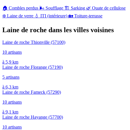
🏠
Combles perdus
🌬️
Soufflage
🏗️
Sarking
🌿
Ouate de cellulose
❄️
Laine de verre
💧
ITI (intérieure)
🏡
Toiture-terrasse
Laine de roche dans les villes voisines
Laine de roche Thionville
(57100)
10 artisans
à 5,9 km
Laine de roche Florange
(57190)
5 artisans
à 6,3 km
Laine de roche Fameck
(57290)
10 artisans
à 9,1 km
Laine de roche Hayange
(57700)
10 artisans