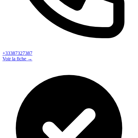
+33387327387
Voir la fiche →