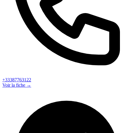
+33387763122
Voir la fiche →