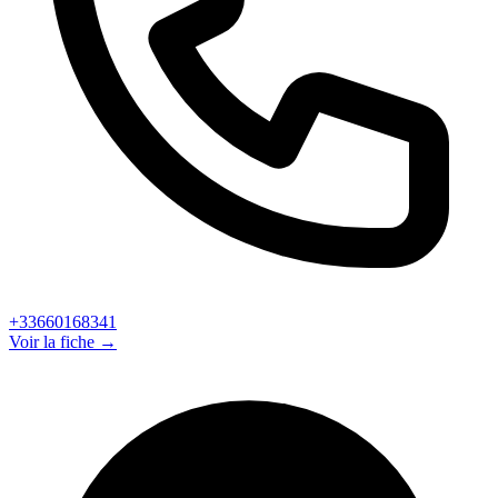
+33660168341
Voir la fiche →