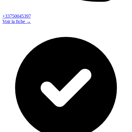
+33750045397
Voir la fiche →