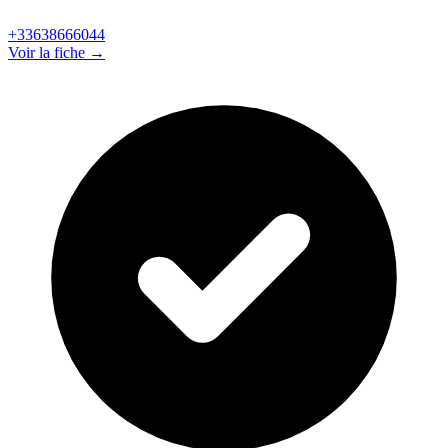
+33638666044
Voir la fiche →