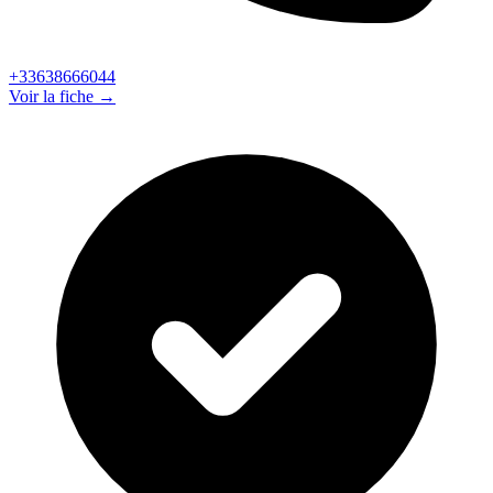
+33638666044
Voir la fiche →