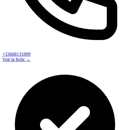
+33668131899
Voir la fiche →