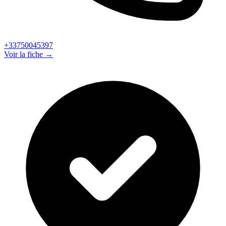
+33750045397
Voir la fiche →