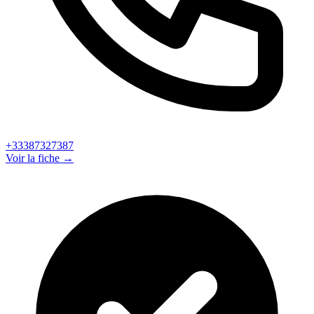
+33387327387
Voir la fiche →