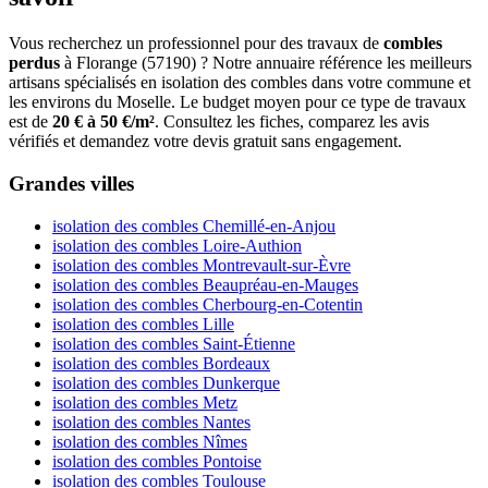
Vous recherchez un professionnel pour des travaux de
combles
perdus
à Florange (57190) ? Notre annuaire référence les meilleurs
artisans spécialisés en isolation des combles dans votre commune et
les environs du Moselle. Le budget moyen pour ce type de travaux
est de
20 € à 50 €/m²
. Consultez les fiches, comparez les avis
vérifiés et demandez votre devis gratuit sans engagement.
Grandes villes
isolation des combles Chemillé-en-Anjou
isolation des combles Loire-Authion
isolation des combles Montrevault-sur-Èvre
isolation des combles Beaupréau-en-Mauges
isolation des combles Cherbourg-en-Cotentin
isolation des combles Lille
isolation des combles Saint-Étienne
isolation des combles Bordeaux
isolation des combles Dunkerque
isolation des combles Metz
isolation des combles Nantes
isolation des combles Nîmes
isolation des combles Pontoise
isolation des combles Toulouse