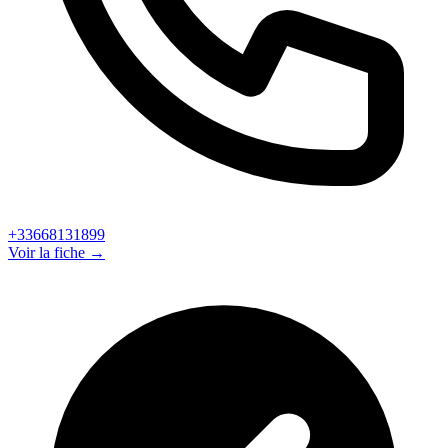
+33668131899
Voir la fiche →