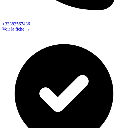
+33382567436
Voir la fiche →