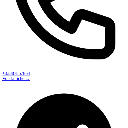
+33387857864
Voir la fiche →