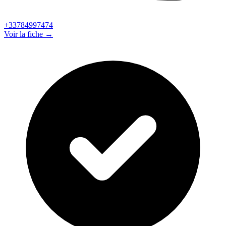
+33784997474
Voir la fiche →