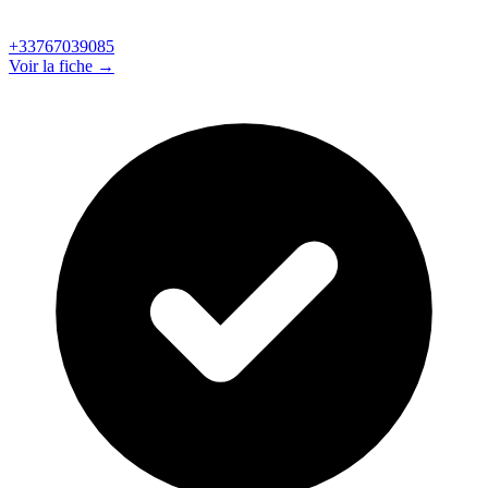
+33767039085
Voir la fiche →