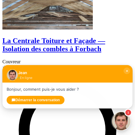
La Centrale Toiture et Façade —
Isolation des combles à Forbach
Couvreur
★★★★★
4,5
(16 avis)
Jean
En ligne
Bonjour, comment puis-je vous aider ?
Démarrer la conversation
1