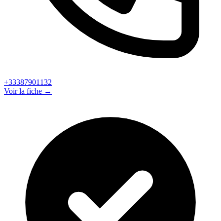
+33387901132
Voir la fiche →