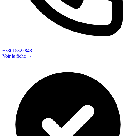
+33616822848
Voir la fiche →