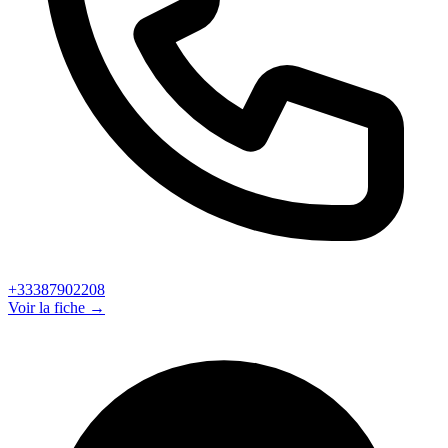
+33387902208
Voir la fiche →