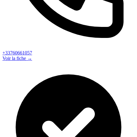
+33760661057
Voir la fiche →