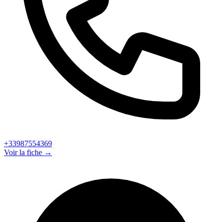
+33987554369
Voir la fiche →