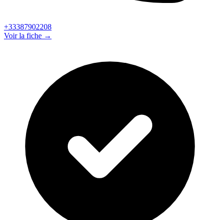
+33387902208
Voir la fiche →