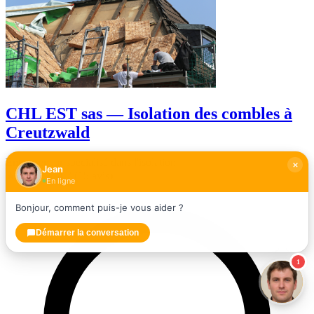
CHL EST sas — Isolation des combles à
Creutzwald
Entrepreneur spécialisé dans l'isolation
Jean
★★★★★
4,7
(15 avis)
En ligne
Bonjour, comment puis-je vous aider ?
Démarrer la conversation
1