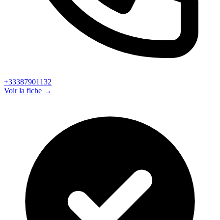
+33387901132
Voir la fiche →