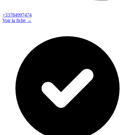
+33784997474
Voir la fiche →