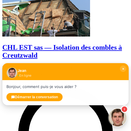
CHL EST sas — Isolation des combles à
Creutzwald
Entrepreneur spécialisé dans l'isolation
Jean
★★★★★
4,7
(15 avis)
En ligne
Bonjour, comment puis-je vous aider ?
Démarrer la conversation
1