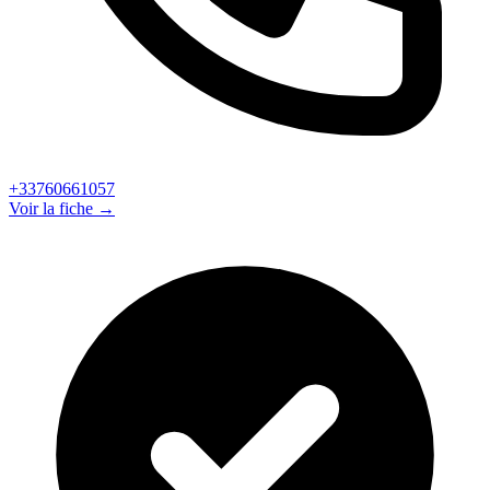
+33760661057
Voir la fiche →