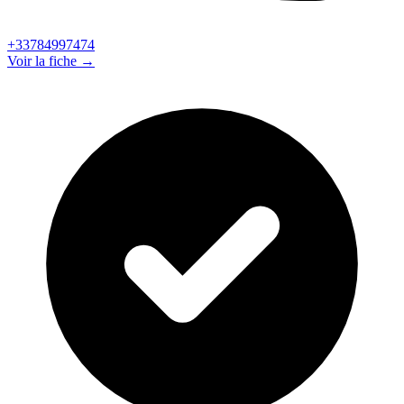
+33784997474
Voir la fiche →