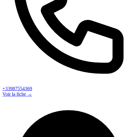
+33987554369
Voir la fiche →