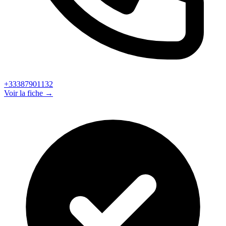
+33387901132
Voir la fiche →