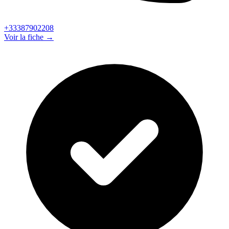
+33387902208
Voir la fiche →