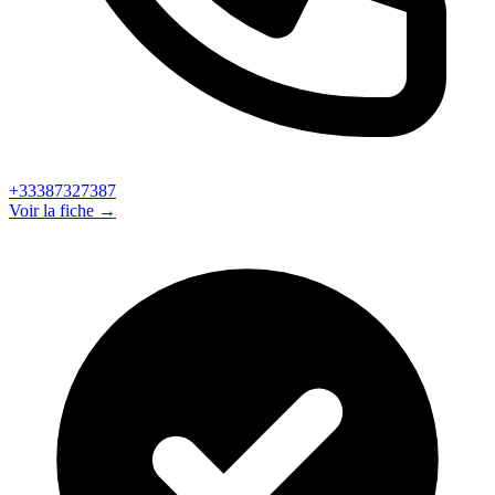
+33387327387
Voir la fiche →