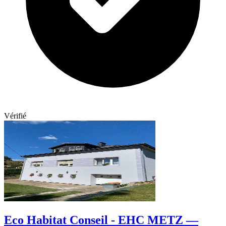
Vérifié
Eco Habitat Conseil - EHC METZ —