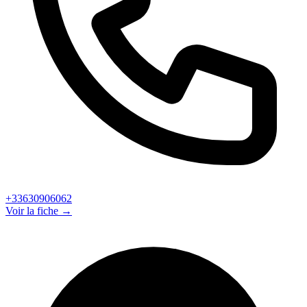
+33630906062
Voir la fiche →