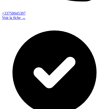
+33750045397
Voir la fiche →