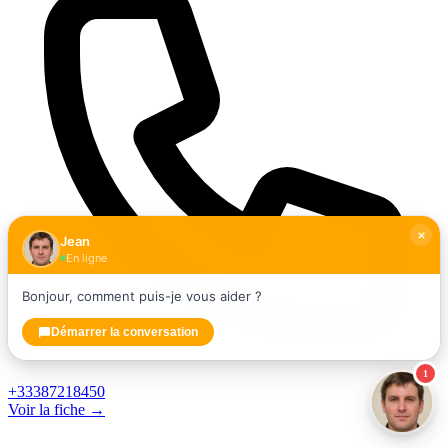
Jean
En ligne
Bonjour, comment puis-je vous aider ?
Démarrer la conversation
1
+33387218450
Voir la fiche →