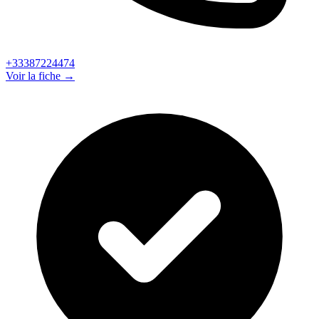
+33387224474
Voir la fiche →