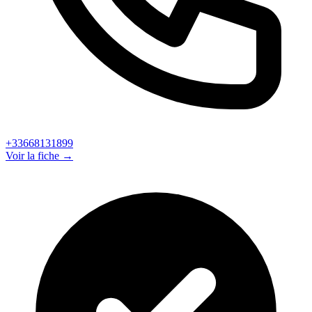
+33668131899
Voir la fiche →