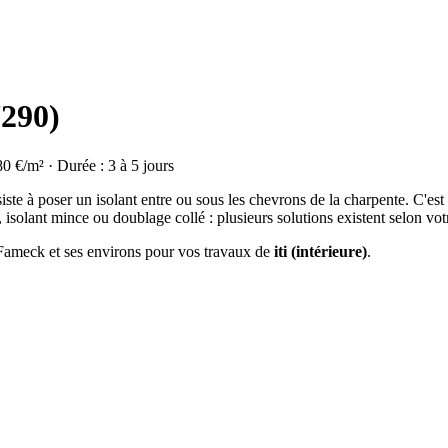
7290)
80 €/m² · Durée : 3 à 5 jours
ste à poser un isolant entre ou sous les chevrons de la charpente. C'est
isolant mince ou doublage collé : plusieurs solutions existent selon vot
à Fameck et ses environs pour vos travaux de
iti (intérieure)
.