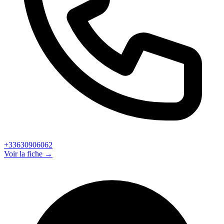
+33630906062
Voir la fiche →