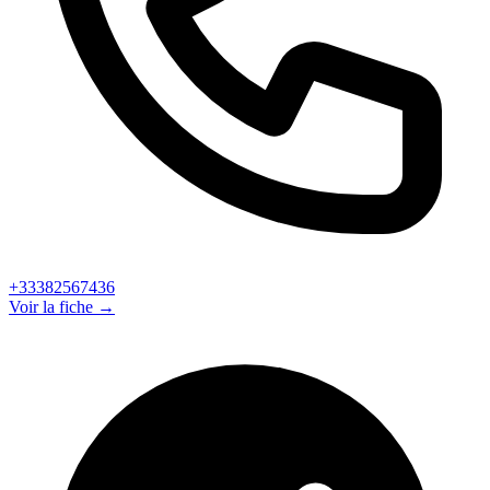
+33382567436
Voir la fiche →