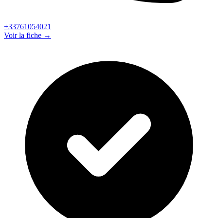
+33761054021
Voir la fiche →