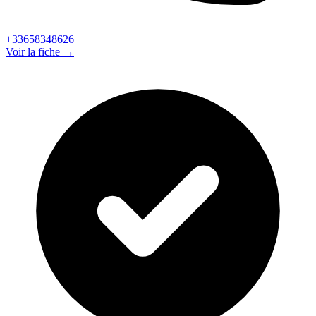
+33658348626
Voir la fiche →