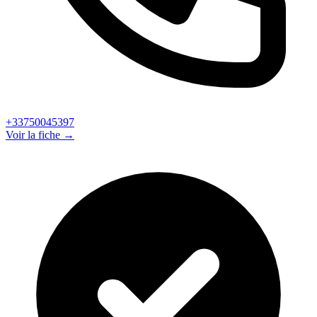
+33750045397
Voir la fiche →