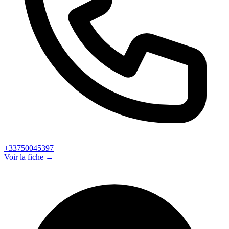
+33750045397
Voir la fiche →