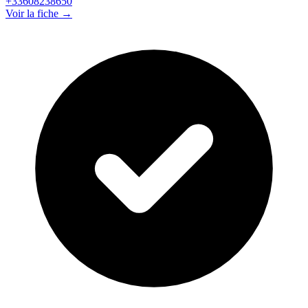
+33608238650
Voir la fiche →