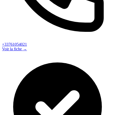
+33761054021
Voir la fiche →