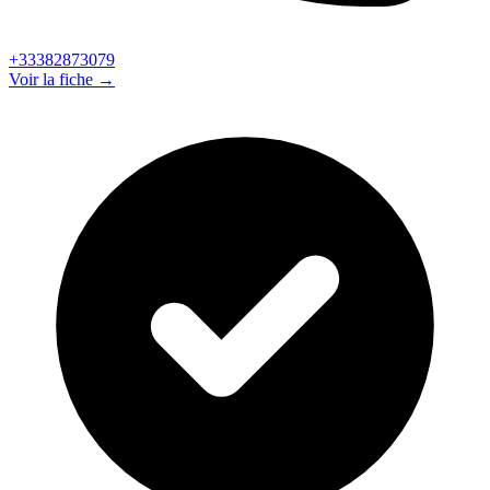
+33382873079
Voir la fiche →