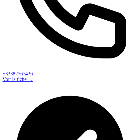
+33382567436
Voir la fiche →