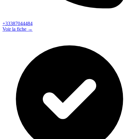
+33387044484
Voir la fiche →