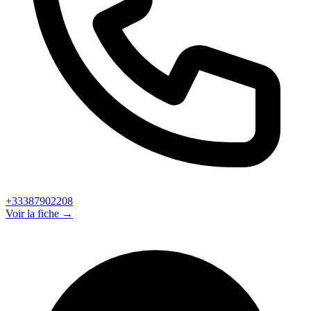
+33387902208
Voir la fiche →