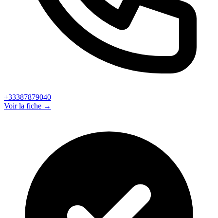
+33387879040
Voir la fiche →