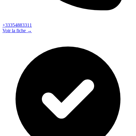
+33354883311
Voir la fiche →