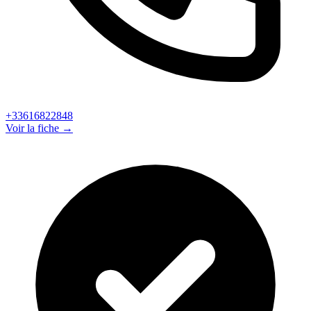
+33616822848
Voir la fiche →