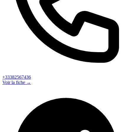
+33382567436
Voir la fiche →