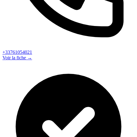
+33761054021
Voir la fiche →