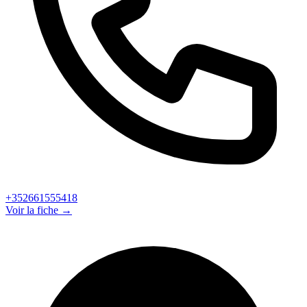
+352661555418
Voir la fiche →