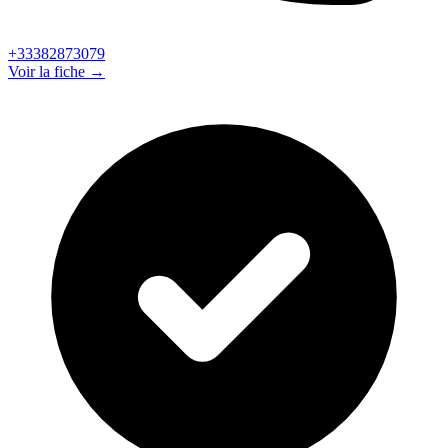
+33382873079
Voir la fiche →