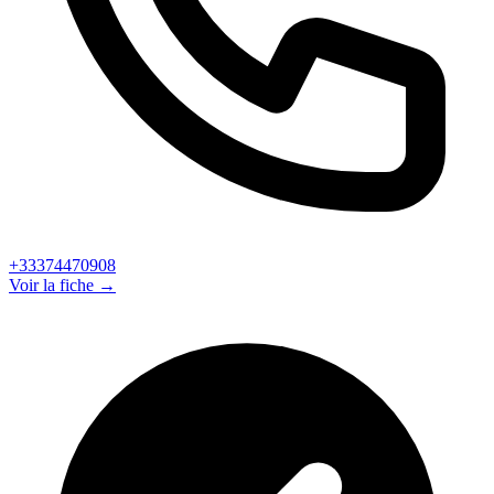
+33374470908
Voir la fiche →