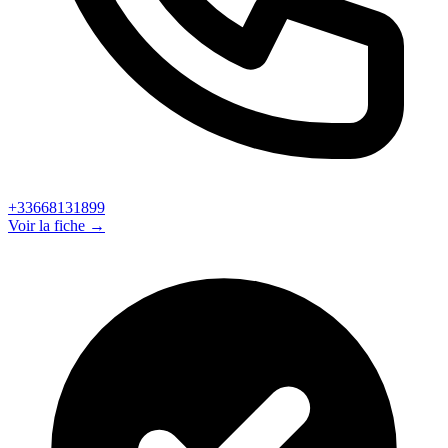
+33668131899
Voir la fiche →