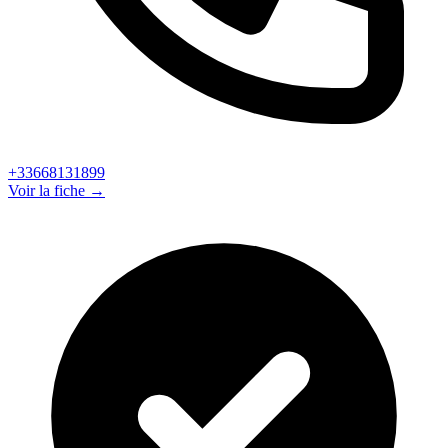
+33668131899
Voir la fiche →