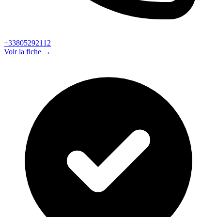
+33805292112
Voir la fiche →