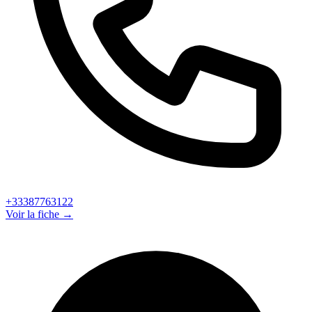
+33387763122
Voir la fiche →