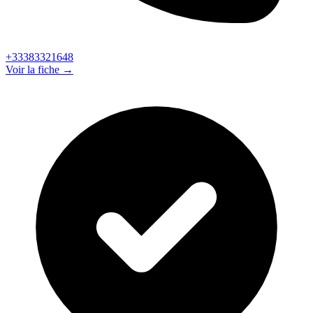
+33383321648
Voir la fiche →