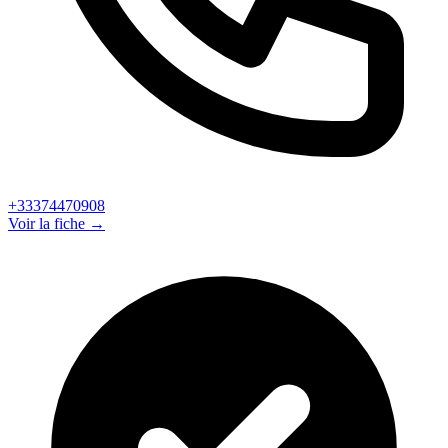
+33374470908
Voir la fiche →