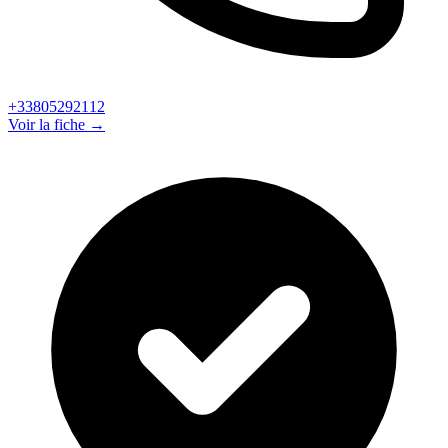
+33805292112
Voir la fiche →