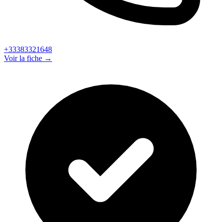
+33383321648
Voir la fiche →