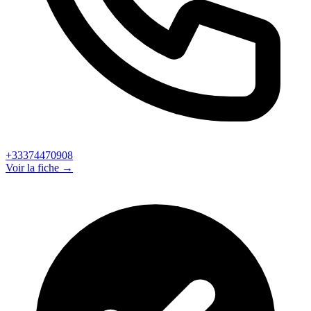
+33374470908
Voir la fiche →