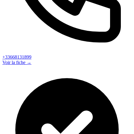
+33668131899
Voir la fiche →