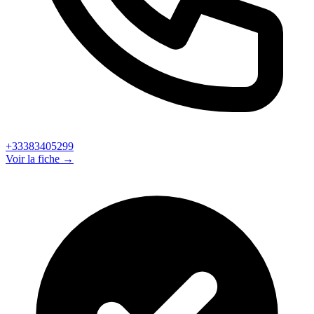
+33383405299
Voir la fiche →