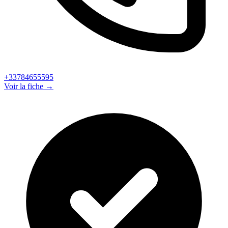
+33784655595
Voir la fiche →