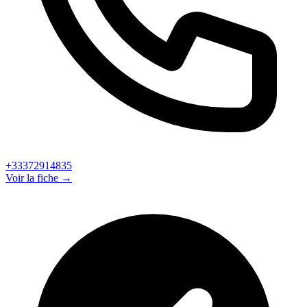
+33372914835
Voir la fiche →