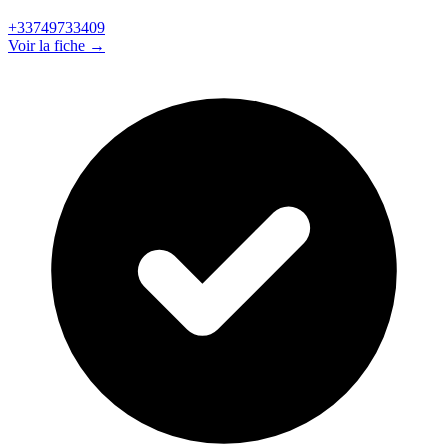
+33749733409
Voir la fiche →