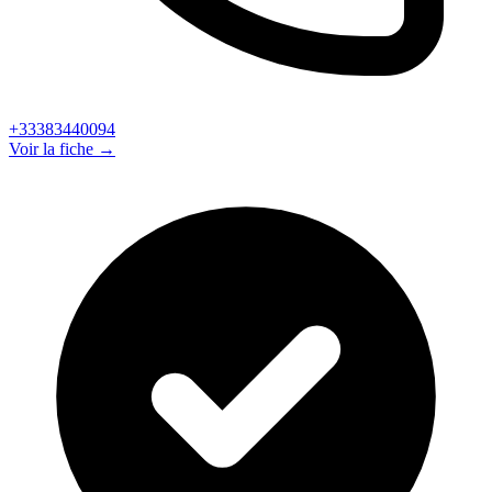
+33383440094
Voir la fiche →