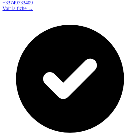
+33749733409
Voir la fiche →