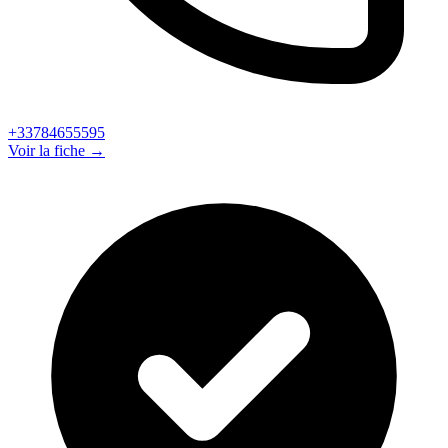
+33784655595
Voir la fiche →