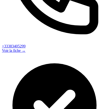
+33383405299
Voir la fiche →