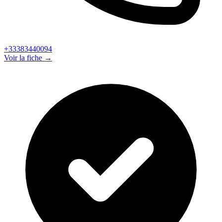
+33383440094
Voir la fiche →