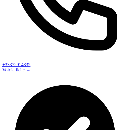
+33372914835
Voir la fiche →