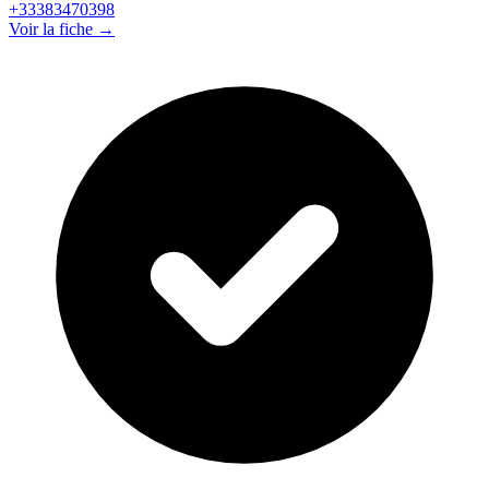
+33383470398
Voir la fiche →