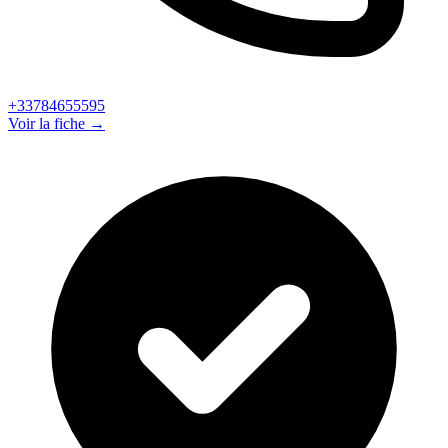
+33784655595
Voir la fiche →