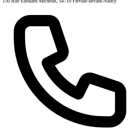
150 Rue Édouard Michelin, 54710 Fléville-devant-Nancy