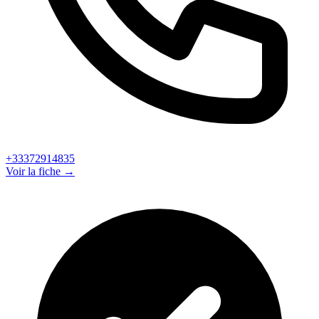
+33372914835
Voir la fiche →