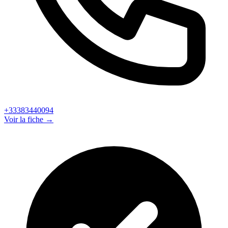
+33383440094
Voir la fiche →