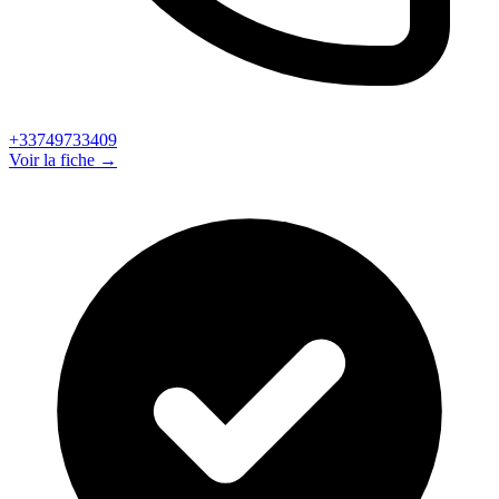
+33749733409
Voir la fiche →