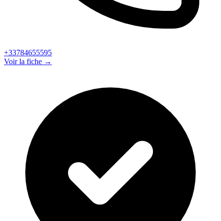
+33784655595
Voir la fiche →