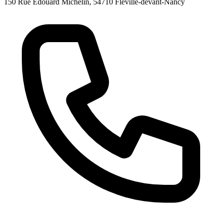
150 Rue Édouard Michelin, 54710 Fléville-devant-Nancy