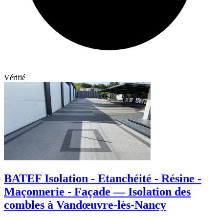
Vérifié
BATEF Isolation - Etanchéité - Résine -
Maçonnerie - Façade — Isolation des
combles à Vandœuvre-lès-Nancy