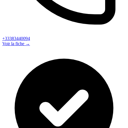
+33383440094
Voir la fiche →