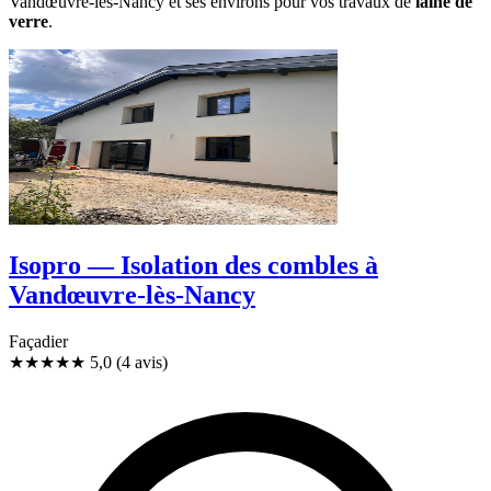
Vandœuvre-lès-Nancy et ses environs pour vos travaux de
laine de
verre
.
Isopro — Isolation des combles à
Vandœuvre-lès-Nancy
Façadier
★★★★★
5,0
(4 avis)