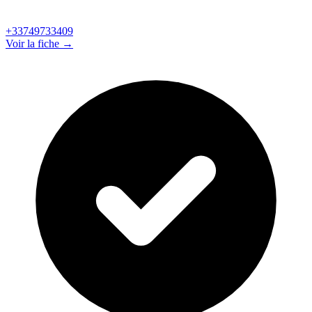
+33749733409
Voir la fiche →