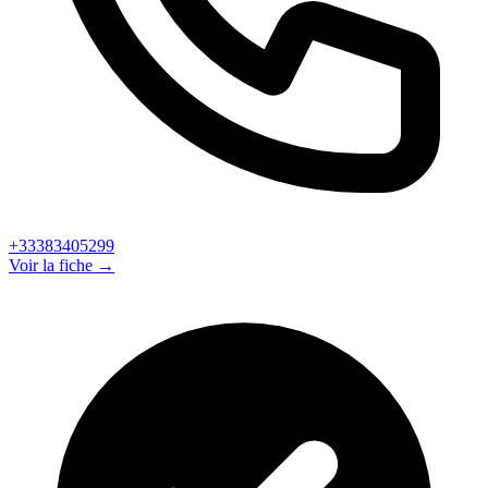
+33383405299
Voir la fiche →