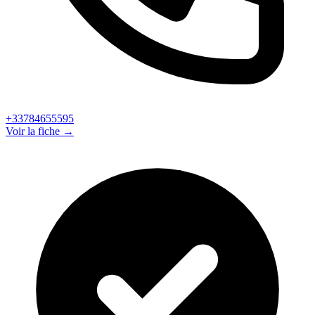
+33784655595
Voir la fiche →