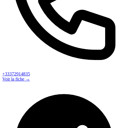
+33372914835
Voir la fiche →