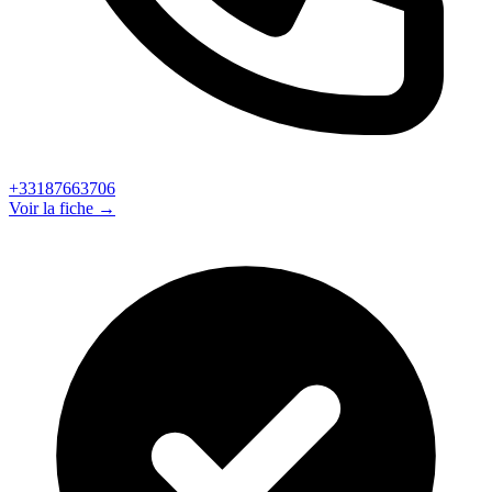
+33187663706
Voir la fiche →