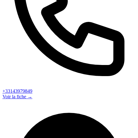
+33143979849
Voir la fiche →