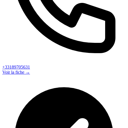
+33189705631
Voir la fiche →