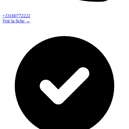
+33160772222
Voir la fiche →