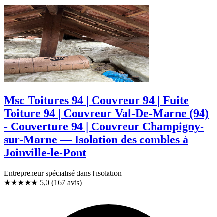
Msc Toitures 94 | Couvreur 94 | Fuite
Toiture 94 | Couvreur Val-De-Marne (94)
- Couverture 94 | Couvreur Champigny-
sur-Marne — Isolation des combles à
Joinville-le-Pont
Entrepreneur spécialisé dans l'isolation
★★★★★
5,0
(167 avis)