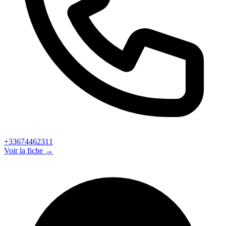
+33674462311
Voir la fiche →