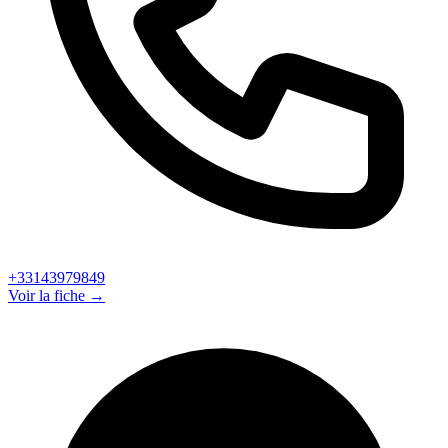
+33143979849
Voir la fiche →