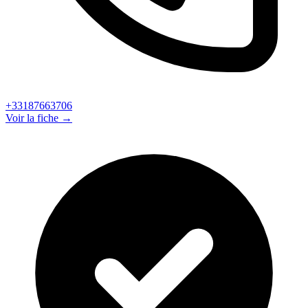
+33187663706
Voir la fiche →