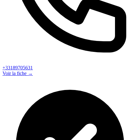
+33189705631
Voir la fiche →