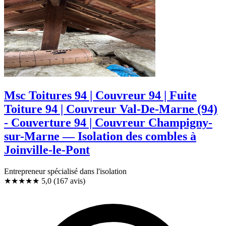
Msc Toitures 94 | Couvreur 94 | Fuite
Toiture 94 | Couvreur Val-De-Marne (94)
- Couverture 94 | Couvreur Champigny-
sur-Marne — Isolation des combles à
Joinville-le-Pont
Entrepreneur spécialisé dans l'isolation
★★★★★
5,0
(167 avis)