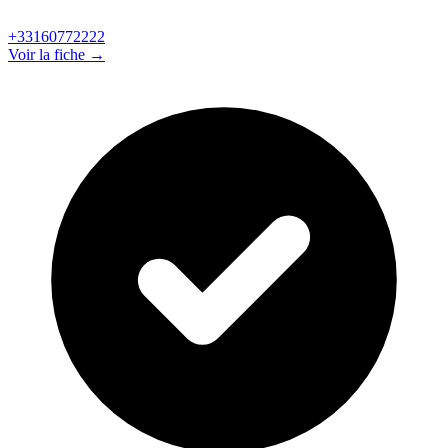
+33160772222
Voir la fiche →