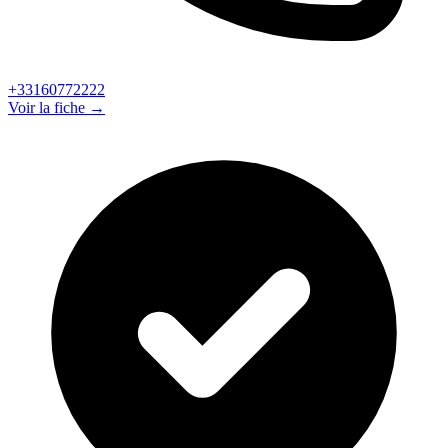
+33160772222
Voir la fiche →