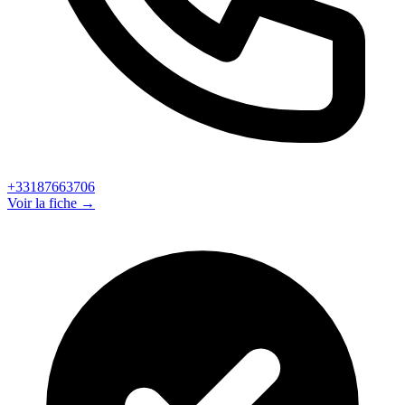
+33187663706
Voir la fiche →