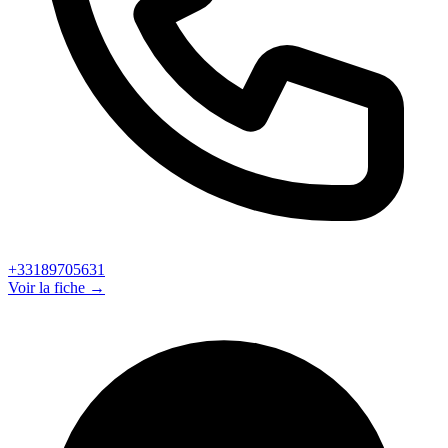
+33189705631
Voir la fiche →