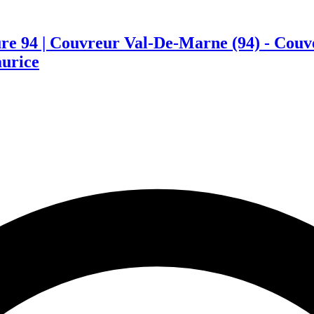
ture 94 | Couvreur Val-De-Marne (94) - Cou
aurice