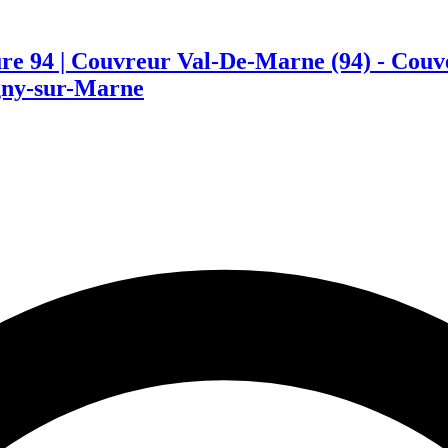
ture 94 | Couvreur Val-De-Marne (94) - Cou
gny-sur-Marne