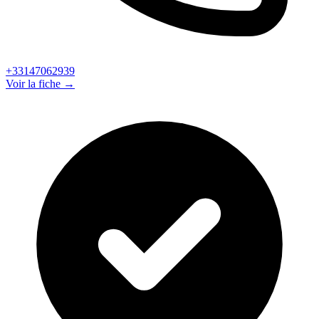
+33147062939
Voir la fiche →