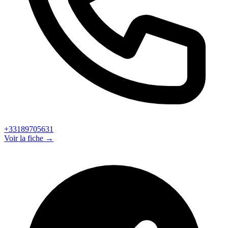
+33189705631
Voir la fiche →