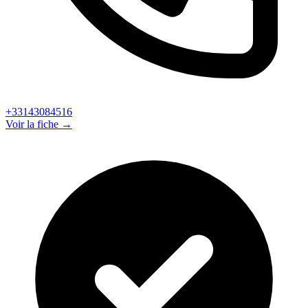
+33143084516
Voir la fiche →