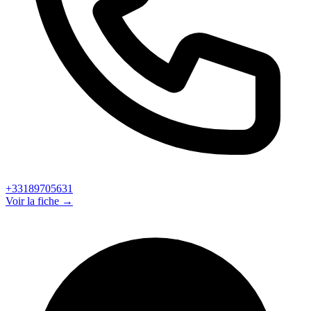
+33189705631
Voir la fiche →