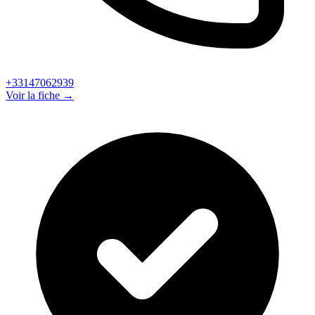
+33147062939
Voir la fiche →