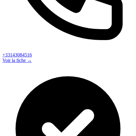
+33143084516
Voir la fiche →