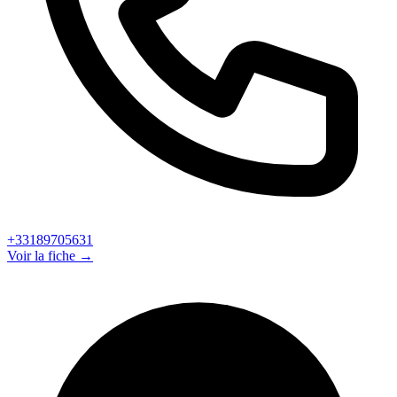
+33189705631
Voir la fiche →