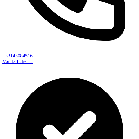
+33143084516
Voir la fiche →