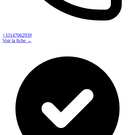
+33147062939
Voir la fiche →