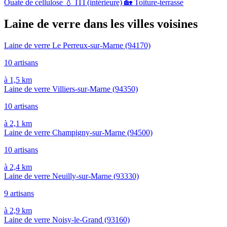
Ouate de cellulose
💧
ITI (intérieure)
🏡
Toiture-terrasse
Laine de verre dans les villes voisines
Laine de verre Le Perreux-sur-Marne
(94170)
10 artisans
à 1,5 km
Laine de verre Villiers-sur-Marne
(94350)
10 artisans
à 2,1 km
Laine de verre Champigny-sur-Marne
(94500)
10 artisans
à 2,4 km
Laine de verre Neuilly-sur-Marne
(93330)
9 artisans
à 2,9 km
Laine de verre Noisy-le-Grand
(93160)