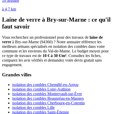
10 artisans
à 4,7 km
Laine de verre à Bry-sur-Marne : ce qu'il
faut savoir
Vous recherchez un professionnel pour des travaux de
laine de
verre
à Bry-sur-Marne (94360) ? Notre annuaire référence les
meilleurs artisans spécialisés en isolation des combles dans votre
commune et les environs du Val-de-Marne. Le budget moyen pour
ce type de travaux est de
10 € à 30 €/m²
. Consultez les fiches,
comparez les avis vérifiés et demandez votre devis gratuit sans
engagement.
Grandes villes
isolation des combles Chemillé-en-Anjou
isolation des combles Loire-Authion
isolation des combles Montrevault-sur-Èvre
isolation des combles Beaupréau-en-Mauges
isolation des combles Cherbourg-en-Cotentin
isolation des combles Lille
isolation des combles Saint-Étienne