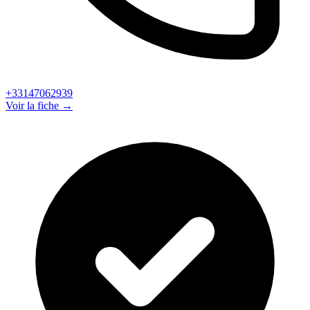
+33147062939
Voir la fiche →