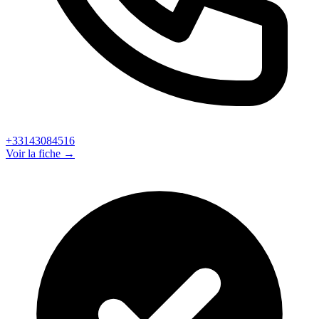
+33143084516
Voir la fiche →