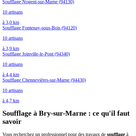
Soufflage Nogent-sur-Marne
(94130)
10 artisans
à 3,0 km
Soufflage Fontenay-sous-Bois
(94120)
10 artisans
à 3,9 km
Soufflage Joinville-le-Pont
(94340)
10 artisans
à 4,4 km
Soufflage Chennevières-sur-Marne
(94430)
10 artisans
à 4,7 km
Soufflage à Bry-sur-Marne : ce qu'il faut
savoir
Vous recherchez un professionnel pour des travaux de
soufflage
à