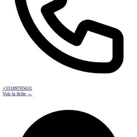
+33189705631
Voir la fiche →