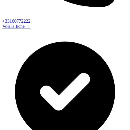
+33160772222
Voir la fiche →