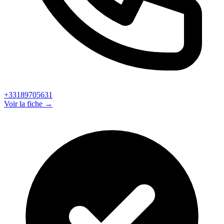
+33189705631
Voir la fiche →