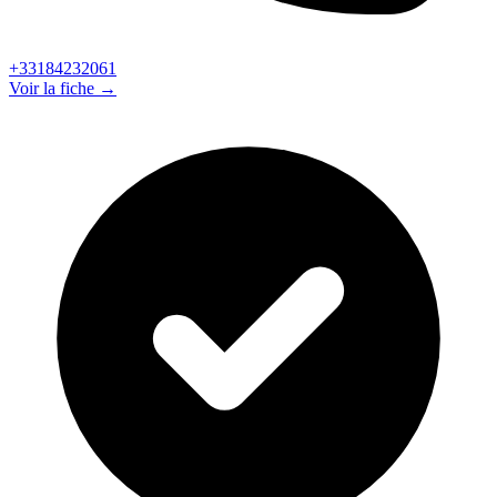
+33184232061
Voir la fiche →