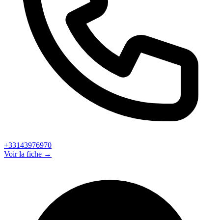
+33143976970
Voir la fiche →