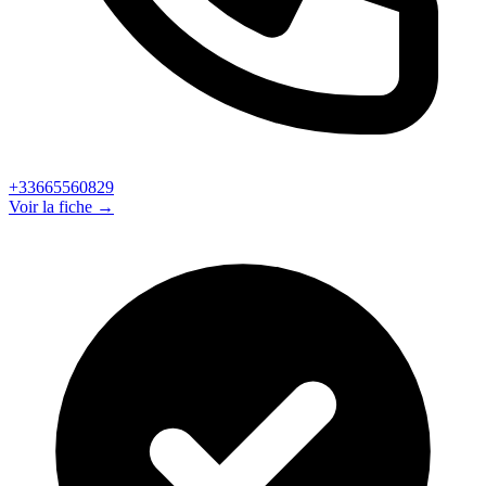
+33665560829
Voir la fiche →