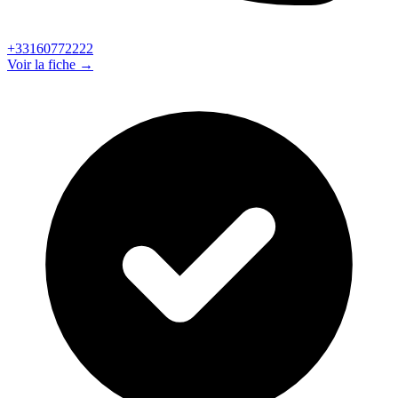
+33160772222
Voir la fiche →