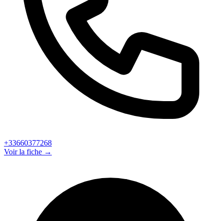
+33660377268
Voir la fiche →