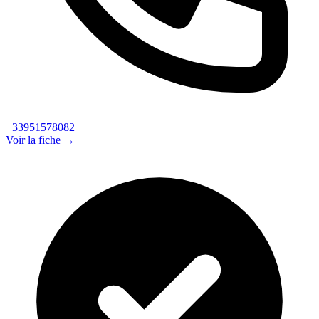
+33951578082
Voir la fiche →