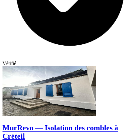
Vérifié
MurRevo — Isolation des combles à
Créteil