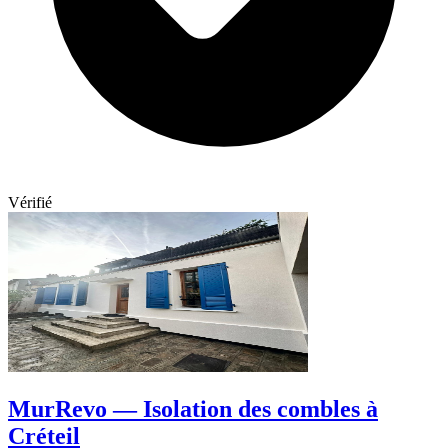
Vérifié
MurRevo — Isolation des combles à
Créteil