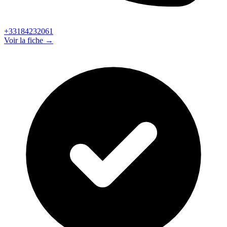
+33184232061
Voir la fiche →