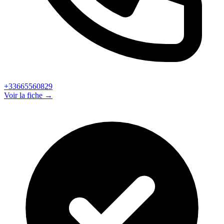
+33665560829
Voir la fiche →