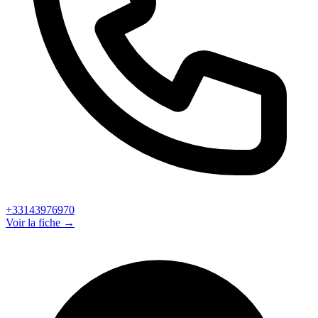
+33143976970
Voir la fiche →