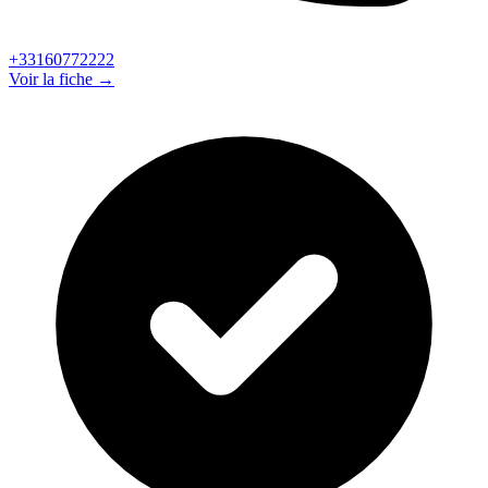
+33160772222
Voir la fiche →