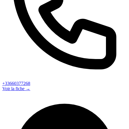
+33660377268
Voir la fiche →