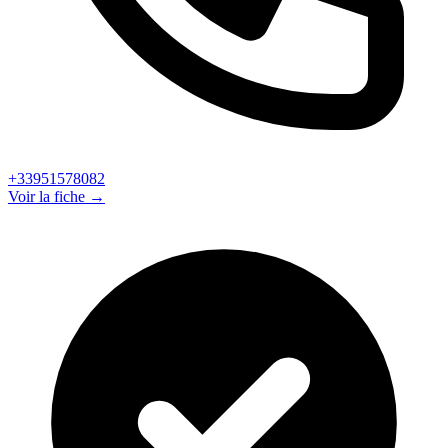
+33951578082
Voir la fiche →