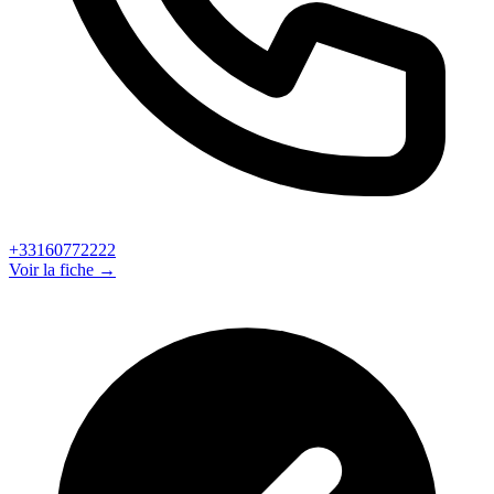
+33160772222
Voir la fiche →