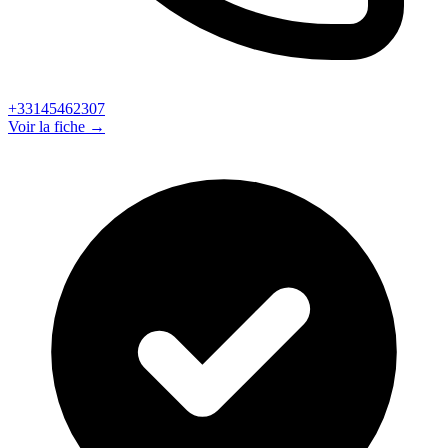
+33145462307
Voir la fiche →