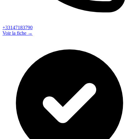
+33147183790
Voir la fiche →