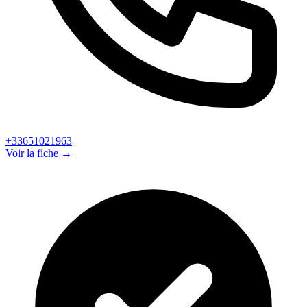
+33651021963
Voir la fiche →