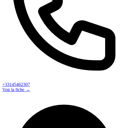
+33145462307
Voir la fiche →