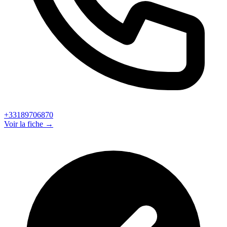
+33189706870
Voir la fiche →