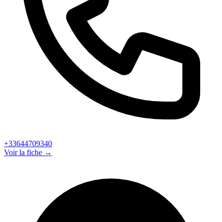
+33644709340
Voir la fiche →