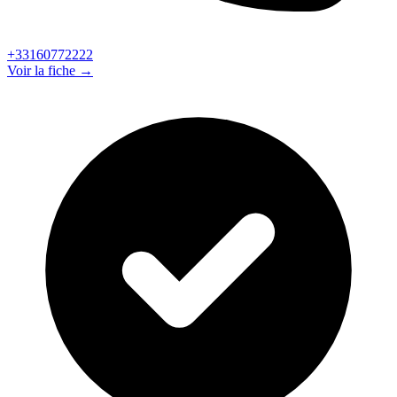
+33160772222
Voir la fiche →