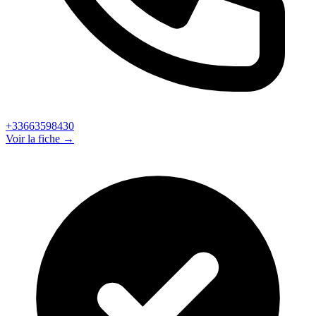
+33663598430
Voir la fiche →