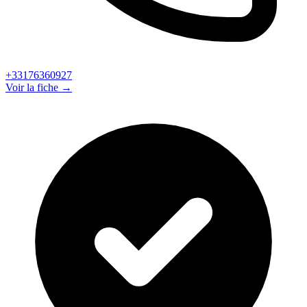
+33176360927
Voir la fiche →