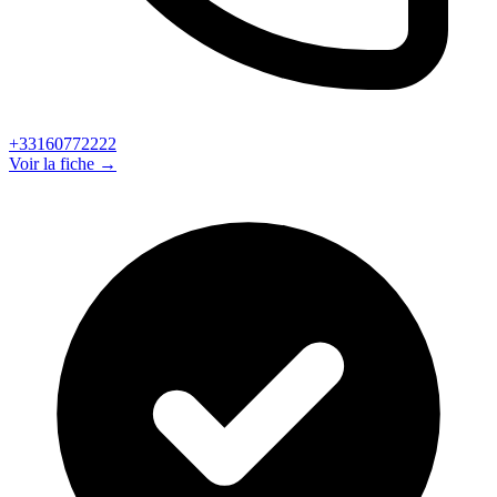
+33160772222
Voir la fiche →