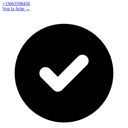
+33663598430
Voir la fiche →