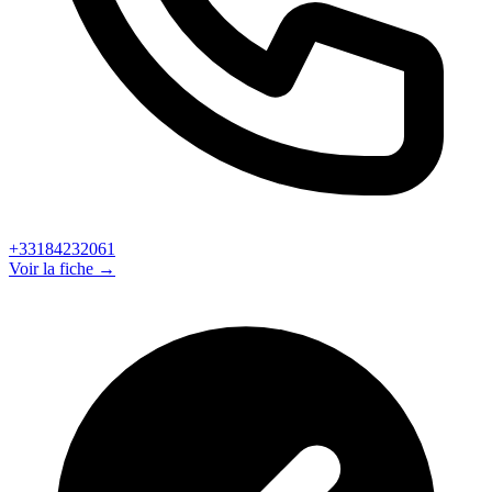
+33184232061
Voir la fiche →